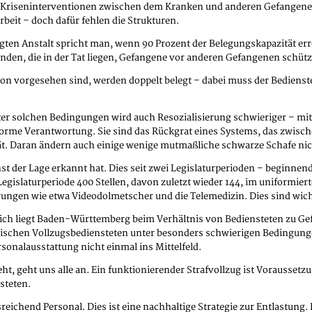
 Kriseninterventionen zwischen dem Kranken und anderen Gefangenen.
rbeit – doch dafür fehlen die Strukturen.
egten Anstalt spricht man, wenn 90 Prozent der Belegungskapazität erre
nden, die in der Tat liegen, Gefangene vor anderen Gefangenen schütze
son vorgesehen sind, werden doppelt belegt – dabei muss der Bedienste
ter solchen Bedingungen wird auch Resozialisierung schwieriger – mi
orme Verantwortung. Sie sind das Rückgrat eines Systems, das zwischen
t. Daran ändern auch einige wenige mutmaßliche schwarze Schafe nic
st der Lage erkannt hat. Dies seit zwei Legislaturperioden – beginne
Legislaturperiode 400 Stellen, davon zuletzt wieder 144, im uniformie
erungen wie etwa Videodolmetscher und die Telemedizin. Dies sind wich
ich liegt Baden-Württemberg beim Verhältnis von Bediensteten zu Ge
gischen Vollzugsbediensteten unter besonders schwierigen Bedingungen
ersonalausstattung nicht einmal ins Mittelfeld.
, geht uns alle an. Ein funktionierender Strafvollzug ist Voraussetzun
steten.
eichend Personal. Dies ist eine nachhaltige Strategie zur Entlastung.