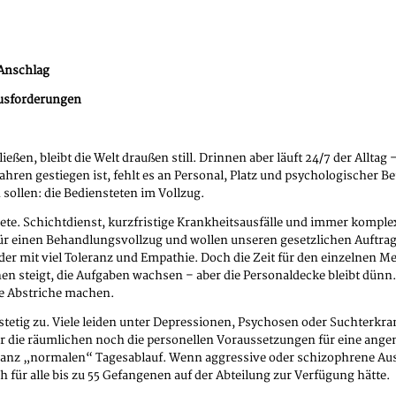
 Anschlag
ausforderungen
ießen, bleibt die Welt draußen still. Drinnen aber läuft 24/7 der Allta
ahren gestiegen ist, fehlt es an Personal, Platz und psychologischer 
 sollen: die Bediensteten im Vollzug.
tete. Schichtdienst, kurzfristige Krankheitsausfälle und immer komple
ür einen Behandlungsvollzug und wollen unseren gesetzlichen Auftrag er
r mit viel Toleranz und Empathie. Doch die Zeit für den einzelnen Men
nen steigt, die Aufgaben wachsen – aber die Personaldecke bleibt dün
ne Abstriche machen.
mt stetig zu. Viele leiden unter Depressionen, Psychosen oder Suchter
er die räumlichen noch die personellen Voraussetzungen für eine ang
ganz „normalen“ Tagesablauf. Wenn aggressive oder schizophrene Ausb
 für alle bis zu 55 Gefangenen auf der Abteilung zur Verfügung hätte.