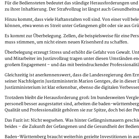
Für die Bediensteten bedeutet das ständige Herausforderungen und
zu ihrer Inhaftierung. Der Strafvollzug ist längst auch Gesundheitsa
Hinzu kommt, dass viele Haftanstalten voll sind. Von einer voll bel
können, etwa wenn es Streit unter Gefangenen gibt oder sie aus Grü
Es kommt zur Überbelegung. Zellen, die beispielsweise für eine Per
muss stimmen, um nicht einen neuen Krisenherd zu schaffen.
Überbelegung erzeugt Stress und erhöht die Gefahr von Gewalt. Un
und Mitarbeiter im Justizvollzug tragen unter diesen Umständen en
großem Engagement – und das mit beeindruckender Professionalitä
Gleichzeitig ist anerkennenswert, dass die Landesregierung den Ern
seiner Nachfolgerin Justizministerin Marion Gentges, die in dieser 
Justizministerium ist klar erkennbar, ebenso die digitalen Verbess
Trotzdem bleibt die Herausforderung groß: Im bundesweiten Vergle
personell besser ausgestattet sind, arbeiten die baden-württember
Qualität und Professionalität gehören sie zur Spitze, doch bei der P
Das Fazit ist: Nicht wegsehen. Was hinter Gefängnismauern geschieht
beides – die Zukunft der Gefangenen und die Gesundheit der Bedien
Baden-Württemberg braucht weiterhin gezielte Investitionen in ausr