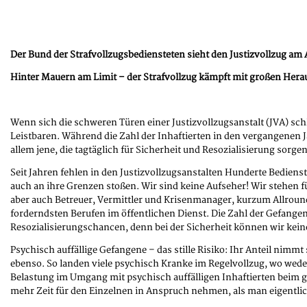
Der Bund der Strafvollzugsbediensteten sieht den Justizvollzug am
Hinter Mauern am Limit – der Strafvollzug kämpft mit großen Her
Wenn sich die schweren Türen einer Justizvollzugsanstalt (JVA) schl
Leistbaren. Während die Zahl der Inhaftierten in den vergangenen J
allem jene, die tagtäglich für Sicherheit und Resozialisierung sorgen
Seit Jahren fehlen in den Justizvollzugsanstalten Hunderte Bediens
auch an ihre Grenzen stoßen. Wir sind keine Aufseher! Wir stehen f
aber auch Betreuer, Vermittler und Krisenmanager, kurzum Allrounde
forderndsten Berufen im öffentlichen Dienst. Die Zahl der Gefange
Resozialisierungschancen, denn bei der Sicherheit können wir kei
Psychisch auffällige Gefangene – das stille Risiko: Ihr Anteil nim
ebenso. So landen viele psychisch Kranke im Regelvollzug, wo wed
Belastung im Umgang mit psychisch auffälligen Inhaftierten beim 
mehr Zeit für den Einzelnen in Anspruch nehmen, als man eigentlich