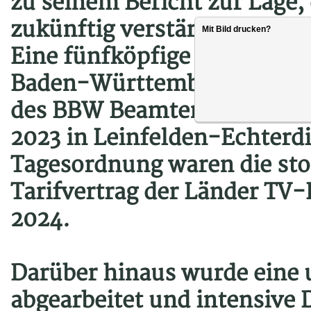
zu seinem Bericht zur Lage,
zukünftig verstärkt beschäf
Mit Bild drucken?
Eine fünfköpfige Delegatio
Baden-Württemberg bei der
des BBW Beamtenbund und 
2023 in Leinfelden-Echterdi
Tagesordnung waren die st
Tarifvertrag der Länder TV-
2024.
Darüber hinaus wurde eine
abgearbeitet und intensive 