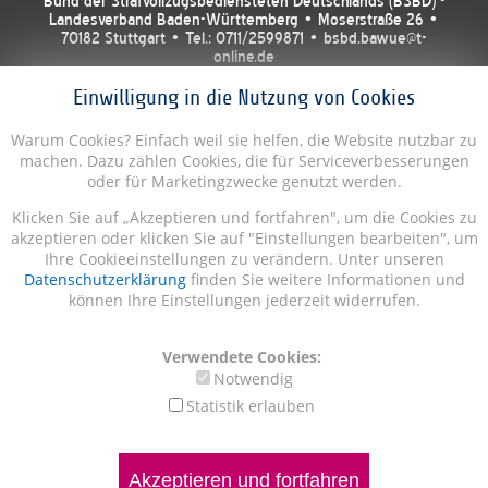
Bund der Strafvollzugsbediensteten Deutschlands (BSBD) -
Landesverband Baden-Württemberg • Moserstraße 26 •
70182 Stuttgart • Tel.: 0711/2599871 • bsbd.bawue@t-
online.de
Einwilligung in die Nutzung von Cookies
Warum Cookies? Einfach weil sie helfen, die Website nutzbar zu
machen. Dazu zählen Cookies, die für Serviceverbesserungen
oder für Marketingzwecke genutzt werden.
Klicken Sie auf „Akzeptieren und fortfahren", um die Cookies zu
akzeptieren oder klicken Sie auf "Einstellungen bearbeiten", um
Ihre Cookieeinstellungen zu verändern. Unter unseren
Datenschutzerklärung
finden Sie weitere Informationen und
können Ihre Einstellungen jederzeit widerrufen.
Verwendete Cookies:
Notwendig
Statistik erlauben
Akzeptieren und fortfahren