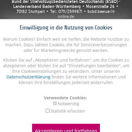
Bund der Strafvollzugsbediensteten Deutschlands (BSBD) -
Landesverband Baden-Württemberg • Moserstraße 26 •
70182 Stuttgart • Tel.: 0711/2599871 • bsbd.bawue@t-
online.de
Einwilligung in die Nutzung von Cookies
Warum Cookies? Einfach weil sie helfen, die Website nutzbar zu
machen. Dazu zählen Cookies, die für Serviceverbesserungen
oder für Marketingzwecke genutzt werden.
Klicken Sie auf „Akzeptieren und fortfahren", um die Cookies zu
akzeptieren oder klicken Sie auf "Einstellungen bearbeiten", um
Ihre Cookieeinstellungen zu verändern. Unter unseren
Datenschutzerklärung
finden Sie weitere Informationen und
können Ihre Einstellungen jederzeit widerrufen.
Verwendete Cookies:
Notwendig
Statistik erlauben
Akzeptieren und fortfahren