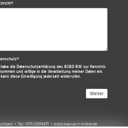
hricht
*
tenschutz
*
h habe die
Datenschutzerklärung des BSBD BW
zur Kenntnis
nommen und willige in die Verarbeitung meiner Daten ein.
 kann diese Einwilligung jederzeit widerrufen.
Weiter
tgart • Tel.: 0711/2599871 • bsbd.bawue@t-online.de