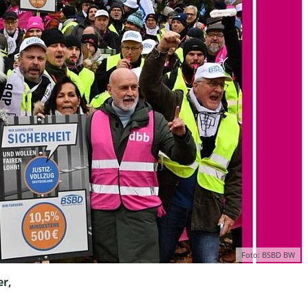
Foto: BSBD BW
er,