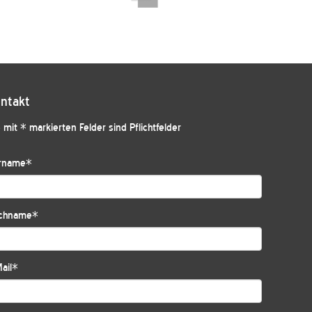
ntakt
 mit * markierten Felder sind Pflichtfelder
rname
*
chname
*
ail
*