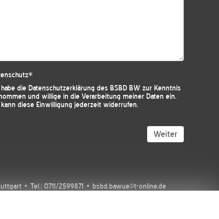
tenschutz
*
h habe die
Datenschutzerklärung des BSBD BW
zur Kenntnis
nommen und willige in die Verarbeitung meiner Daten ein.
 kann diese Einwilligung jederzeit widerrufen.
Weiter
tgart • Tel.: 0711/2599871 • bsbd.bawue@t-online.de