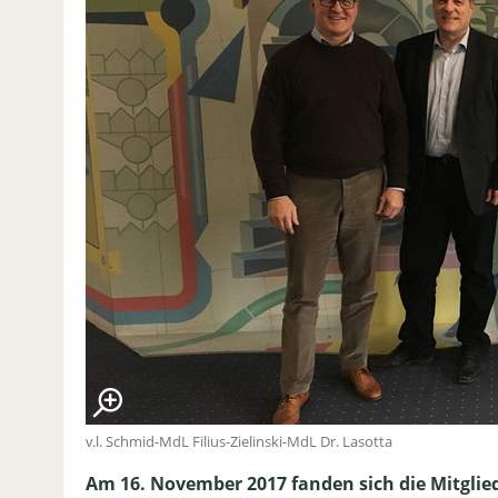
v.l. Schmid-MdL Filius-Zielinski-MdL Dr. Lasotta
Am 16. November 2017 fanden sich die Mitglie