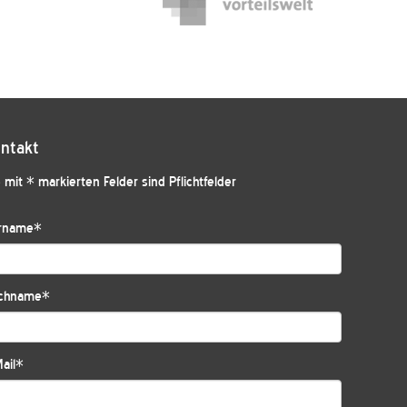
ntakt
 mit * markierten Felder sind Pflichtfelder
rname
*
chname
*
ail
*