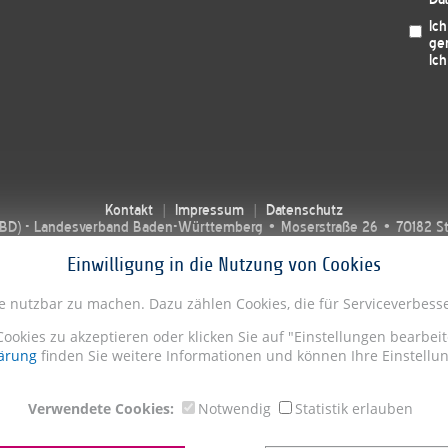
Ic
ge
Ich
Kontakt
Impressum
Datenschutz
SBD) - Landesverband Baden-Württemberg • Moserstraße 26 • 70182 Stut
Einwilligung in die Nutzung von Cookies
te nutzbar zu machen. Dazu zählen Cookies, die für Serviceverbe
Cookies zu akzeptieren oder klicken Sie auf "Einstellungen bearbe
ärung
finden Sie weitere Informationen und können Ihre Einstellun
Verwendete Cookies:
Notwendig
Statistik erlauben