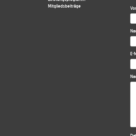
Mitgliedsbeiträge
Vo
Na
E-M
Nac
Da