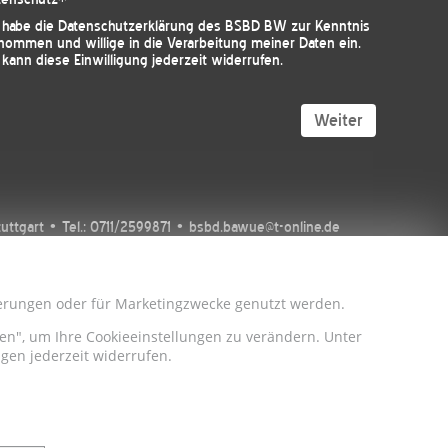
h habe die
Datenschutzerklärung des BSBD BW
zur Kenntnis
nommen und willige in die Verarbeitung meiner Daten ein.
 kann diese Einwilligung jederzeit widerrufen.
Weiter
tgart • Tel.: 0711/2599871 • bsbd.bawue@t-online.de
sserungen oder für Marketingzwecke genutzt werden.
iten", um Ihre Cookieeinstellungen zu verändern. Unter
gen jederzeit widerrufen.