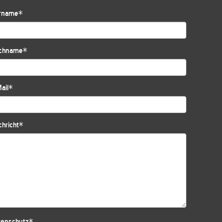
rname
*
chname
*
ail
*
hricht
*
tenschutz
*