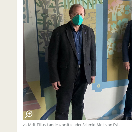
v.l. MdL Filius-Landesvorsitzender Schmid-MdL von Eyb