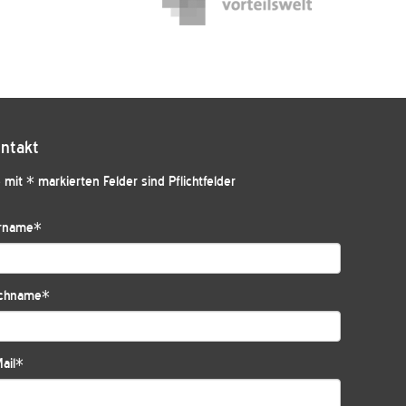
ntakt
 mit * markierten Felder sind Pflichtfelder
rname
*
chname
*
ail
*