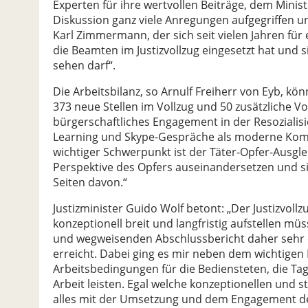
Experten für ihre wertvollen Beiträge, dem Minist
Diskussion ganz viele Anregungen aufgegriffen
Karl Zimmermann, der sich seit vielen Jahren für 
die Beamten im Justizvollzug eingesetzt hat und
sehen darf“.
Die Arbeitsbilanz, so Arnulf Freiherr von Eyb, kö
373 neue Stellen im Vollzug und 50 zusätzliche 
bürgerschaftliches Engagement in der Resozialisi
Learning und Skype-Gespräche als moderne Komm
wichtiger Schwerpunkt ist der Täter-Opfer-Ausglei
Perspektive des Opfers auseinandersetzen und 
Seiten davon.“
Justizminister Guido Wolf betont: „Der Justizvollz
konzeptionell breit und langfristig aufstellen m
und wegweisenden Abschlussbericht daher sehr da
erreicht. Dabei ging es mir neben dem wichtigen 
Arbeitsbedingungen für die Bediensteten, die T
Arbeit leisten. Egal welche konzeptionellen und s
alles mit der Umsetzung und dem Engagement der