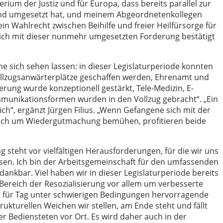
erium der Justiz und für Europa, dass bereits parallel zur
 und umgesetzt hat, und meinem Abgeordnetenkollegen
ein Wahlrecht zwischen Beihilfe und freier Heilfürsorge für
 sich mit dieser nunmehr umgesetzten Forderung bestätigt
nne sich sehen lassen: in dieser Legislaturperiode konnten
Vollzugsanwärterplätze geschaffen werden, Ehrenamt und
erung wurde konzeptionell gestärkt, Tele-Medizin, E-
unikationsformen wurden in den Vollzug gebracht“. „Ein
ch“, ergänzt Jürgen Filius. „Wenn Gefangene sich mit der
sich um Wiedergutmachung bemühen, profitieren beide
ug steht vor vielfältigen Herausforderungen, für die wir uns
üssen. Ich bin der Arbeitsgemeinschaft für den umfassenden
nkbar. Viel haben wir in dieser Legislaturperiode bereits
Bereich der Resozialisierung vor allem um verbesserte
ag für Tag unter schwierigen Bedingungen hervorragende
trukturellen Weichen wir stellen, am Ende steht und fällt
 Bediensteten vor Ort. Es wird daher auch in der