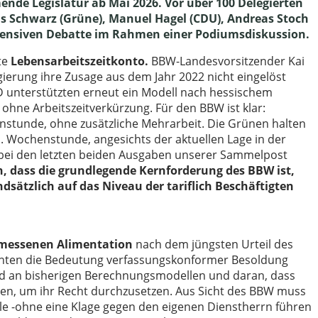
nde Legislatur ab Mai 2026. Vor über 100 Delegierten
as Schwarz (Grüne), Manuel Hagel (CDU), Andreas Stoch
intensiven Debatte im Rahmen einer Podiumsdiskussion.
te
Lebensarbeitszeitkonto.
BBW-Landesvorsitzender Kai
gierung ihre Zusage aus dem Jahr 2022 nicht eingelöst
PD unterstützten erneut ein Modell nach hessischem
s ohne Arbeitszeitverkürzung. Für den BBW ist klar:
stunde, ohne zusätzliche Mehrarbeit. Die Grünen halten
1. Wochenstunde, angesichts der aktuellen Lage in der
ch bei den letzten beiden Ausgaben unserer Sammelpost
en, dass die grundlegende Kernforderung des BBW ist,
sätzlich auf das Niveau der tariflich Beschäftigten
essenen Alimentation
nach dem jüngsten Urteil des
tonten die Bedeutung verfassungskonformer Besoldung
end an bisherigen Berechnungsmodellen und daran, dass
n, um ihr Recht durchzusetzen. Aus Sicht des BBW muss
Alle -ohne eine Klage gegen den eigenen Dienstherrn führen