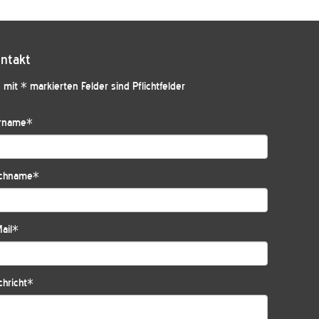
ntakt
 mit * markierten Felder sind Pflichtfelder
rname
*
chname
*
ail
*
hricht
*