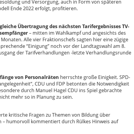
Besoldung und Versorgung, auch in Form von späteren
ll Ende 2022 erfolgt, profitieren.
gleiche Übertragung des nächsten Tarifergebnisses TV-
gsempfänger
– mitten im Wahlkampf und angesichts des
Monaten. Alle vier Fraktionschefs sagten hier eine zügige
prechende “Einigung” noch vor der Landtagswahl am 8.
Ausgang der Tarifverhandlungen -letzte Verhandlungsrunde
mfänge von Personalräten
herrschte große Einigkeit. SPD-
sangelegenheit“, CDU und FDP betonten die Notwendigkeit
sondere durch Manuel Hagel CDU ins Spiel gebrachte
icht mehr so in Planung zu sein.
erte kritische Fragen zu Themen von Bildung über
iten – humorvoll kommentiert durch Rülkes Hinweis auf