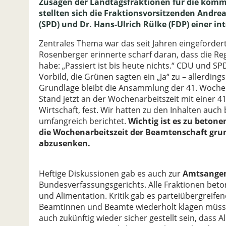
Zusagen der Landtagsfraktionen für die komme
stellten sich die Fraktionsvorsitzenden Andre
(SPD) und Dr. Hans-Ulrich Rülke (FDP) einer 
Zentrales Thema war das seit Jahren eingeforder
Rosenberger erinnerte scharf daran, dass die Re
habe: „Passiert ist bis heute nichts.“ CDU und S
Vorbild, die Grünen sagten ein „Ja“ zu – allerding
Grundlage bleibt die Ansammlung der 41. Wochen
Stand jetzt an der Wochenarbeitszeit mit einer 4
Wirtschaft, fest. Wir hatten zu den Inhalten au
umfangreich berichtet.
Wichtig ist es zu beton
die Wochenarbeitszeit der Beamtenschaft grund
abzusenken.
Heftige Diskussionen gab es auch zur
Amtsangem
Bundesverfassungsgerichts. Alle Fraktionen be
und Alimentation. Kritik gab es parteiübergreif
Beamtinnen und Beamte wiederholt klagen müsse
auch zukünftig wieder sicher gestellt sein, dass 