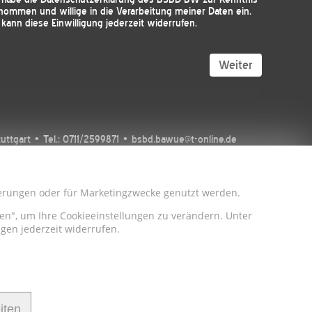
nommen und willige in die Verarbeitung meiner Daten ein.
 kann diese Einwilligung jederzeit widerrufen.
Weiter
tgart • Tel.: 0711/2599871 • bsbd.bawue@t-online.de
sserungen oder für Marketingzwecke genutzt werden.
iten", um Ihre Cookieeinstellungen zu verändern. Unter
gen jederzeit widerrufen.
iten