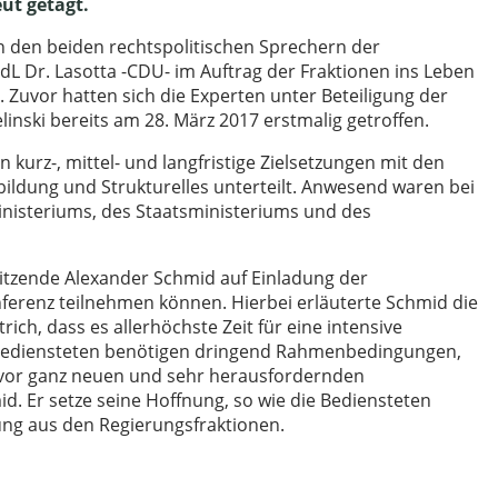
ut getagt.
on den beiden rechtspolitischen Sprechern der
L Dr. Lasotta -CDU- im Auftrag der Fraktionen ins Leben
. Zuvor hatten sich die Experten unter Beteiligung der
nski bereits am 28. März 2017 erstmalig getroffen.
 kurz-, mittel- und langfristige Zielsetzungen mit den
bildung und Strukturelles unterteilt. Anwesend waren bei
ministeriums, des Staatsministeriums und des
itzende Alexander Schmid auf Einladung der
ferenz teilnehmen können. Hierbei erläuterte Schmid die
rich, dass es allerhöchste Zeit für eine intensive
ie Bediensteten benötigen dringend Rahmenbedingungen,
er vor ganz neuen und sehr herausfordernden
d. Er setze seine Hoffnung, so wie die Bediensteten
zung aus den Regierungsfraktionen.