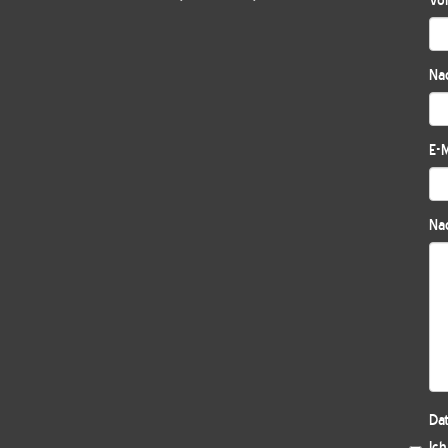
Vo
Na
E-M
Nac
Da
Ic