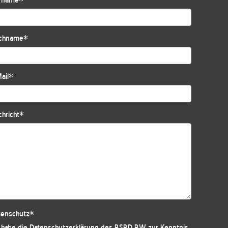
rname
*
chname
*
ail
*
hricht
*
tenschutz
*
h habe die
Datenschutzerklärung des BSBD BW
zur Kenntnis