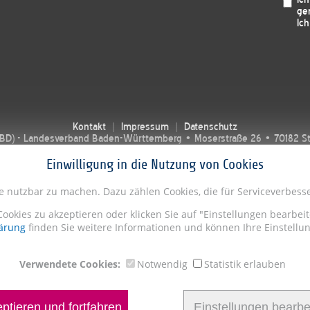
ge
Ich
Kontakt
Impressum
Datenschutz
SBD) - Landesverband Baden-Württemberg • Moserstraße 26 • 70182 Stut
Einwilligung in die Nutzung von Cookies
te nutzbar zu machen. Dazu zählen Cookies, die für Serviceverbe
Cookies zu akzeptieren oder klicken Sie auf "Einstellungen bearbe
ärung
finden Sie weitere Informationen und können Ihre Einstellun
Verwendete Cookies:
Notwendig
Statistik erlauben
ptieren und fortfahren
Einstellungen bearbe