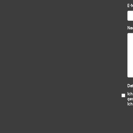
E-M
Nac
Da
Ic
ge
Ich