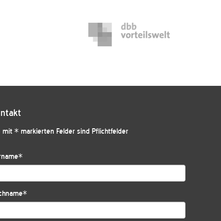
ntakt
 mit * markierten Felder sind Pflichtfelder
rname
*
chname
*