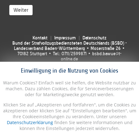
Weiter
Kontakt
Impressum
Datenschutz
Bund der Strafvollzugsbediensteten Deutschlands (BSBD) -
Landesverband Baden-Württemberg • Moserstraße 26 •
70182 Stuttgart • Tel.: 0711/2599871 • bsbd.bawue@t-
online.de
Einwilligung in die Nutzung von Cookies
Warum Cookies? Einfach weil sie helfen, die Website nutzbar zu
machen. Dazu zählen Cookies, die für Serviceverbesserungen
oder für Marketingzwecke genutzt werden.
Klicken Sie auf „Akzeptieren und fortfahren", um die Cookies zu
akzeptieren oder klicken Sie auf "Einstellungen bearbeiten", um
Ihre Cookieeinstellungen zu verändern. Unter unseren
Datenschutzerklärung
finden Sie weitere Informationen und
können Ihre Einstellungen jederzeit widerrufen.